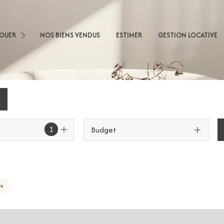
sons
LOUER
NOS BIENS VENDUS
ESTIMER
GESTION LOCATIVE
artements
obilier Professionnel
nnel
1
Budget
N