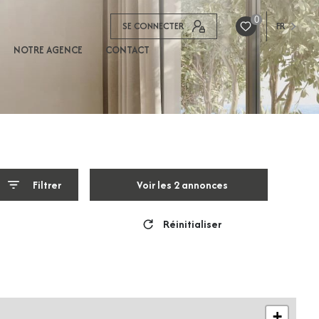
0
SE CONNECTER
FR
NOTRE AGENCE
CONTACT
Filtrer
Voir les
2
annonces
Réinitialiser
+