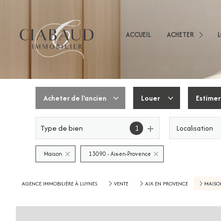
Appartements
Mai
Immeubles
ACCUEIL
ACHETER
App
Terrains
Imm
Immobilier Professio
Autres
Acheter
de l'ancien
Louer
Estimer
Type de bien
1
Localisation
De l'ancien
De l'immo pro
De l'immo pro
Maison
13090 - Aix-en-Provence
AGENCE IMMOBILIÈRE À LUYNES
VENTE
AIX EN PROVENCE
MAISO