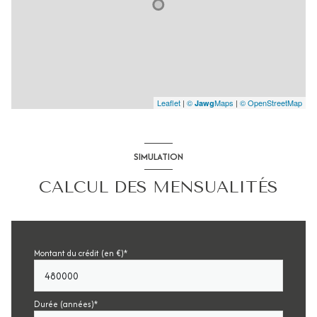
Leaflet
|
©
Maps
|
© OpenStreetMap
Jawg
SIMULATION
CALCUL DES MENSUALITÉS
Montant du crédit (en €)*
Durée (années)*