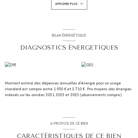
AFFICHER PLUS
que des combles de stockage.
Le jardin arboré bénéficie de plusieurs annexes et d’un abri voiture.
Prestations :
double vitrage, chauffage au gaz, deux climatisations,
fibre optique, forage, terrain piscinable.
Maison à rénover, offrant un beau potentiel dans un quartier paisible, au
cœur du village.
BILAN ÉNERGÉTIQUE
À proximité immédiate des écoles, collège, lycée, commerces, de l’IBS et
des transports en commun.
DIAGNOSTICS ÉNERGETIQUES
Exposition :
Sud
Pour tout renseignement complémentaire, contactez dès à présent
CIABAUD Immobilier Luynes
au
04 42 53 35 13
.
CIABAUD IMMOBILIER
, agence spécialisée dans la transaction, la
location et la gestion locative.
Montant estimé des dépenses annuelles d'énergie pour un usage
standard est compris entre 1 950 € et 2 710 € . Prix moyens des énergies
indexés sur les années 2021, 2022 et 2023 (abonnements compris).
A PROPOS DE CE BIEN
CARACTÉRISTIQUES DE CE BIEN