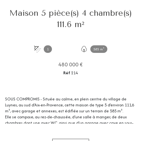
Maison 5 pièce(s) 4 chambre(s)
111.6 m²
1
585 m²
480 000 €
Réf
214
SOUS COMPROMIS - Située au calme, en plein centre du village de
Luynes, au sud d’Aix-en-Provence, cette maison de type 5 d’environ 111,6
m², avec garage et annexes, est édifiée sur un terrain de 585 m².
Elle se compose, au rez-de-chaussée, d’une salle à manger, de deux
chambres dont une avec WC, ainsi que d’un garage avec cave en sous-
sol.
À l’étage, vous trouverez un salon avec cheminée à insert, une cuisine,
deux chambres avec placard, une salle d’eau, un WC indépendant ainsi