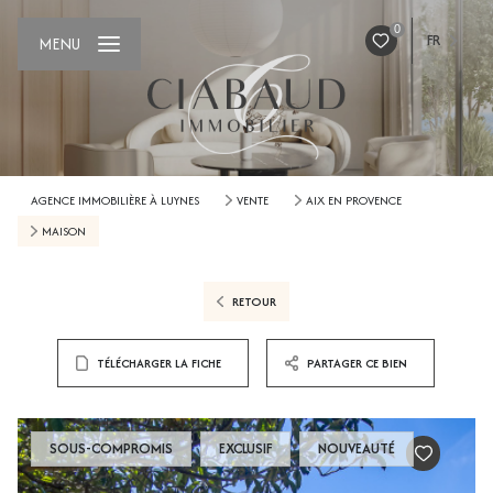
0
FR
MENU
AGENCE IMMOBILIÈRE À LUYNES
VENTE
AIX EN PROVENCE
MAISON
RETOUR
TÉLÉCHARGER LA FICHE
PARTAGER CE BIEN
SOUS-COMPROMIS
EXCLUSIF
NOUVEAUTÉ