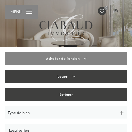
0
FR
MENU
Acheter
de l'ancien
Louer
De l'ancien
De l'immo pro
Estimer
De l'immo pro
Type de bien