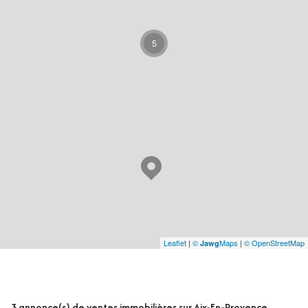
5
Leaflet
|
©
Maps
|
© OpenStreetMap
Jawg
3
annonce(s) de ventes immobilières sur Aix-En-Provence