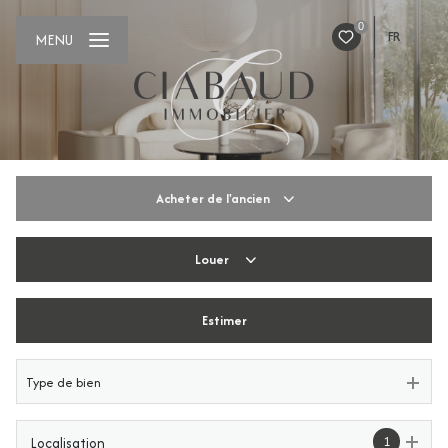
0
FR
MENU
Acheter
de l'ancien
Louer
De l'ancien
De l'immo pro
Estimer
De l'immo pro
Type de bien
1
Localisation