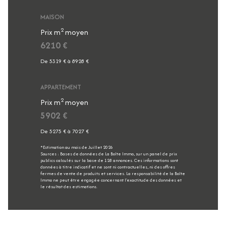
MAISON
2
Prix m
moyen
6210 €
De 5319 € à 8928 €
APPARTEMENT
2
Prix m
moyen
5902 €
De 5275 € à 7027 €
*Estimation au mois de Juillet 2026
Sources : Bases de données de La Boîte Immo, sur un panel de prix
publics calculés sur la base de 128 annonces. Ces informations sont
données à titre indicatif et ne sont ni contractuelles, ni des offres
fermes de vente de produits et services. La responsabilité de la Boîte
Immo ne peut être engagée concernant l'exactitude des données et
le résultat des estimations.