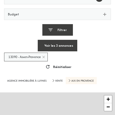
Budget
Filtrer
Voir les
3
annonces
13090 - Aix-en-Provence
Réinitialiser
AGENCE IMMOBILIÈRE À LUYNES
VENTE
AIX EN PROVENCE
+
−