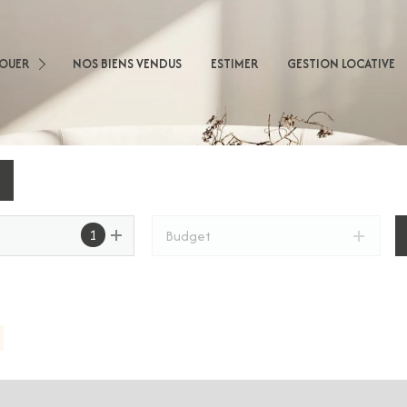
sons
LOUER
NOS BIENS VENDUS
ESTIMER
GESTION LOCATIVE
artements
obilier Professionnel
nnel
1
Budget