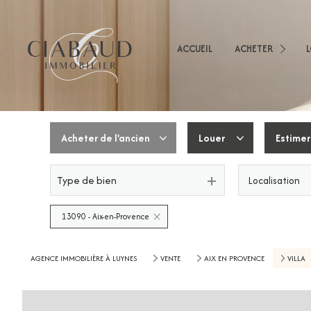
Appartements
Mai
Immeubles
ACCUEIL
ACHETER
App
Terrains
Imm
Immobilier Professio
Autres
Acheter
de l'ancien
Louer
Estimer
Type de bien
Localisation
De l'ancien
De l'immo pro
De l'immo pro
13090 - Aix-en-Provence
AGENCE IMMOBILIÈRE À LUYNES
VENTE
AIX EN PROVENCE
VILLA