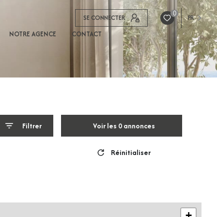
0
SE CONNECTER
FR
NOTRE AGENCE
CONTACT
Filtrer
Voir les
0
annonces
Réinitialiser
+