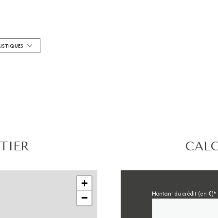
Chauffage individuel : radiateur (electrique)
1 niveau(x)
RISTIQUES
arboré
interphone
TIER
CALC
+
Montant du crédit (en €)*
−