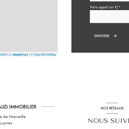
Votre apport (en €) *
ENVOYER
aflet
|
©
Maps
|
© OpenStreetMap
Jawg
AUD IMMOBILIER
NOS RÉSEAUX
e de Marseille
NOUS SUIV
Luynes