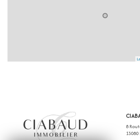
Le
CIAB
8 Rout
13080