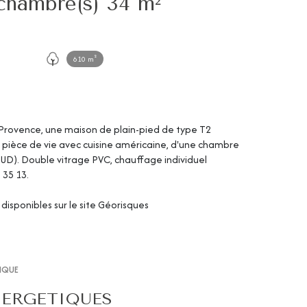
Maison 2 pièce(s) 1 chambre(s) 34 m²
610 m²
en Provence, une maison de plain-pied de type T2
 pièce de vie avec cuisine américaine, d'une chambre
 UD). Double vitrage PVC, chauffage individuel
 35 13.
disponibles sur le site
Géorisques
TIQUE
NERGETIQUES