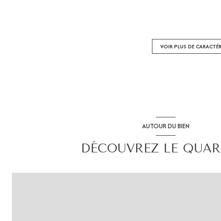
cuisine séparée (semi-équipée)
exposition Sud-Ouest
VOIR PLUS DE CARACTÉ
terrasse
piscinable
AUTOUR DU BIEN
DÉCOUVREZ LE QUAR