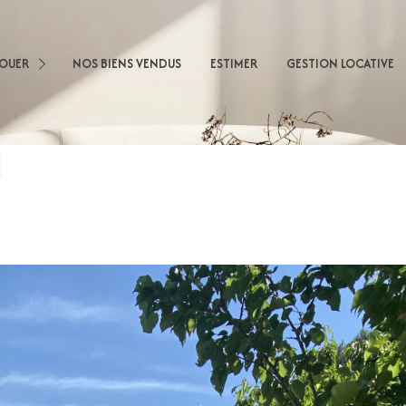
sons
LOUER
NOS BIENS VENDUS
ESTIMER
GESTION LOCATIVE
artements
obilier Professionnel
nnel