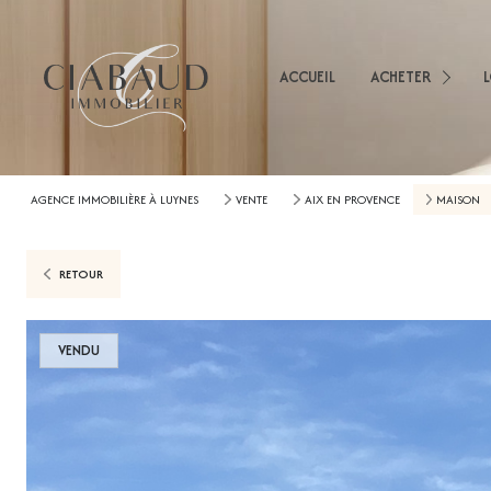
Appartements
Mai
Immeubles
ACCUEIL
ACHETER
App
Terrains
Imm
Immobilier Professio
AGENCE IMMOBILIÈRE À LUYNES
VENTE
AIX EN PROVENCE
MAISON
Autres
RETOUR
VENDU