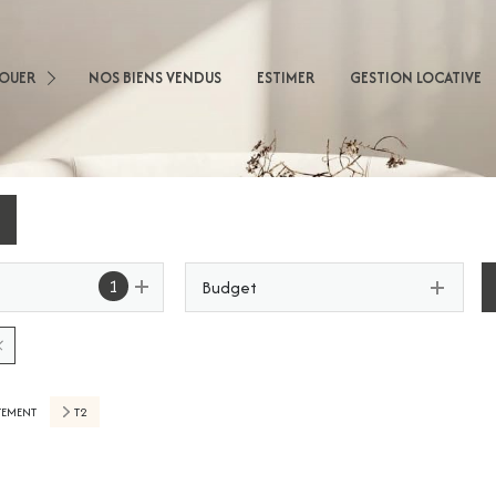
sons
LOUER
NOS BIENS VENDUS
ESTIMER
GESTION LOCATIVE
artements
obilier Professionnel
nnel
1
Budget
TEMENT
T2