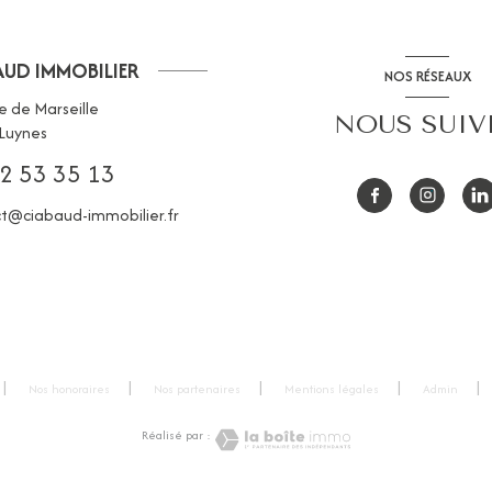
AUD IMMOBILIER
NOS RÉSEAUX
e de Marseille
NOUS SUIV
Luynes
2 53 35 13
t@ciabaud-immobilier.fr
Nos honoraires
Nos partenaires
Mentions légales
Admin
Réalisé par :