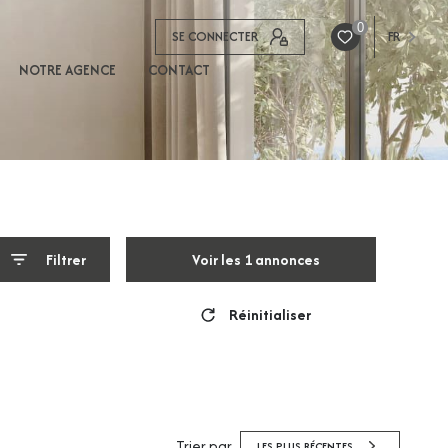
0
SE CONNECTER
FR
NOTRE AGENCE
CONTACT
Filtrer
Voir les
1
annonces
Réinitialiser
Trier par
LES PLUS RÉCENTES