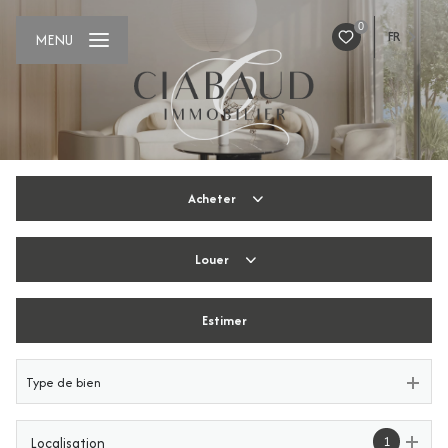
0
FR
MENU
Acheter
Louer
De l'ancien
De l'immo pro
Estimer
De l'immo pro
Type de bien
1
Localisation