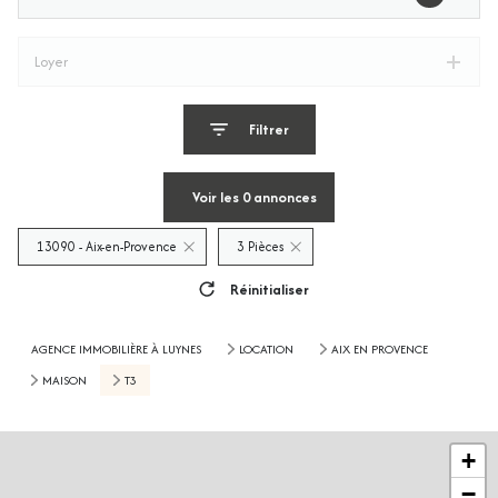
Loyer
Filtrer
Voir les
0
annonces
13090 - Aix-en-Provence
3 Pièces
Réinitialiser
AGENCE IMMOBILIÈRE À LUYNES
LOCATION
AIX EN PROVENCE
MAISON
T3
+
−