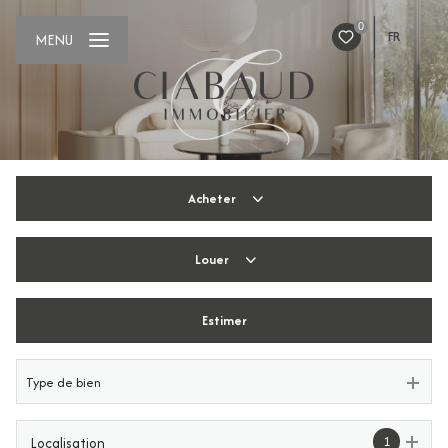
0
FR
MENU
Acheter
Louer
De l'ancien
De l'immo pro
Estimer
De l'immo pro
Type de bien
1
Localisation