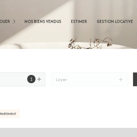
sons
LOUER
NOS BIENS VENDUS
ESTIMER
GESTION LOCATIVE
artements
obilier Professionnel
nnel
1
Loyer
PARTEMENT