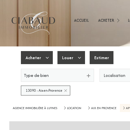
Appartements
Mai
Immeubles
ACCUEIL
ACHETER
App
Terrains
Imm
Immobilier Professio
Autres
Acheter
Louer
Estimer
Type de bien
Localisation
De l'ancien
De l'immo pro
De l'immo pro
13090 - Aix-en-Provence
AGENCE IMMOBILIÈRE À LUYNES
LOCATION
AIX EN PROVENCE
AP