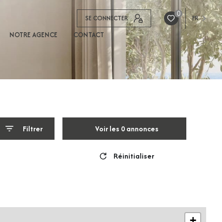
0
SE CONNECTER
FR
NOTRE AGENCE
CONTACT
Filtrer
Voir les
0
annonces
Réinitialiser
+