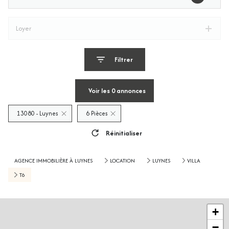
Loyer
Filtrer
Voir les
0
annonces
13080 - Luynes
6 Pièces
Réinitialiser
AGENCE IMMOBILIÈRE À LUYNES
LOCATION
LUYNES
VILLA
T6
+
−