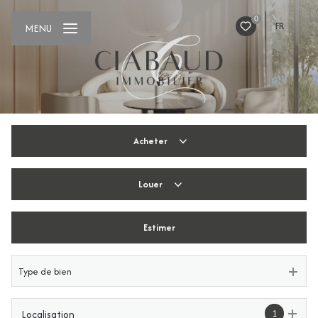
0
FR
MENU
Acheter
Louer
De l'ancien
De l'immo pro
Estimer
De l'immo pro
Type de bien
1
Localisation