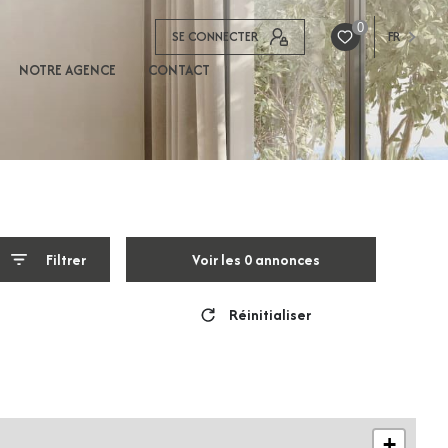
0
SE CONNECTER
FR
NOTRE AGENCE
CONTACT
Filtrer
Voir les
0
annonces
Réinitialiser
+