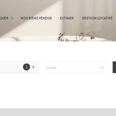
sons
LOUER
NOS BIENS VENDUS
ESTIMER
GESTION LOCATIVE
artements
obilier Professionnel
nnel
1
Loyer