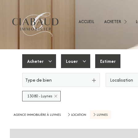
Appartements
Mai
Immeubles
ACCUEIL
ACHETER
App
Terrains
Imm
Immobilier Professio
Autres
Acheter
Louer
Estimer
Type de bien
Localisation
De l'ancien
De l'immo pro
De l'immo pro
13080 - Luynes
AGENCE IMMOBILIÈRE À LUYNES
LOCATION
LUYNES