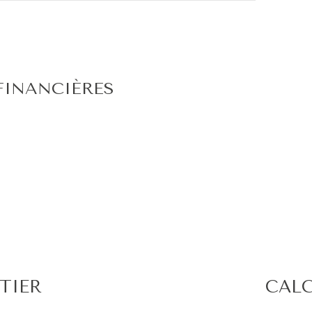
29.47 m²
4.16 m²
8.98 m²
FINANCIÈRES
1.08 m²
12.13 m²
10.99 m²
11.82 m²
10.27 m²
10.74 m²
TIER
CALC