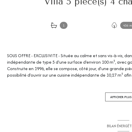
1
436 m
SOUS OFFRE - EXCLUSIVITE - Située au calme et sans vis-à-vis, dan
indépendante de type 5 d'une surface d'environ 100 m², avec gar
Construite en 1996, elle se compose, côté jour, d’une grande piè
possibilité d’ouvrir sur une cuisine indépendante de 10,27 m² afi
contemporain de 40 m². Côté nuit, elle comprend 4 chambres de 
indépendant. Fibre optique, double vitrage, radiateurs électrique
d’informations, contactez-nous dès maintenant : CIABAUD Immo
AFFICHER PLUS
agence spécialisée dans la transaction, la location et la gestion 
BILAN ÉNERGÉ