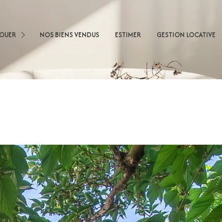
sons
LOUER
NOS BIENS VENDUS
ESTIMER
GESTION LOCATIVE
artements
obilier Professionnel
nnel