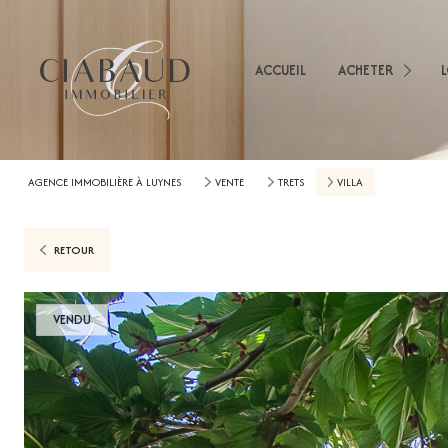
Appartements
Mai
Immeubles
ACCUEIL
ACHETER
App
Terrains
Imm
Immobilier Professio
AGENCE IMMOBILIÈRE À LUYNES
VENTE
TRETS
VILLA
Autres
RETOUR
VENDU