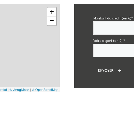
+
Montant du crédit (en €)*
−
Votre apport (en €) *
ENVOYER
aflet
|
©
Maps
|
© OpenStreetMap
Jawg