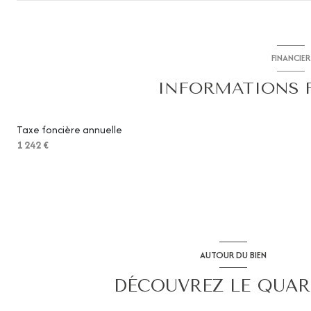
salon/sejour
Couloir
FINANCIER
salle de bain
INFORMATIONS 
WC
Taxe foncière annuelle
chambre
1 242 €
chambre
chambre
cuisine
chambre
AUTOUR DU BIEN
DÉCOUVREZ LE QUAR