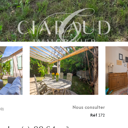
Nous consulter
30)
Réf
172