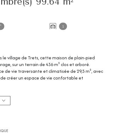
Villa 5 pièce(s) 4 chambre(s) 99.64 m²
²
1
s le village de Trets, cette maison de plain-pied
age, sur un terrain de 436 m² clos et arboré.
ce de vie traversante et climatisée de 29,5 m², avec
n de créer un espace de vie confortable et
plus de 10 m², une salle de bains de 9 m² et un WC
s à inertie, VMC, tout-à-l’égout. Pour plus
bilier Luynes au 04 42 53 35 13. CIABAUD IMMOBILIER :
locative.
TIQUE