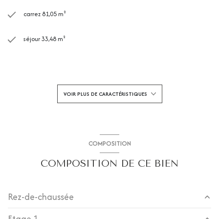
carrez 81,05 m²
séjour 33,48 m²
3 chambre(s)
1 salle(s) de bain
VOIR PLUS DE CARACTÉRISTIQUES
1 salle(s) d'eau
construit en 2021
COMPOSITION
COMPOSITION DE CE BIEN
cuisine américaine
Chauffage individuel : radiateur (electrique)
Rez-de-chaussée
2 parking(s)
Etage 1