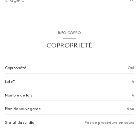
WC
1.66 m²
exposition Nord-Ouest
salle d'eau
4.11 m²
chambre
9.19 m²
salon/sejour
33.48 m²
2 niveau(x)
chambre
9.58 m²
INFO COPRO
chambre
13.78 m²
accès handicapé
COPROPRIÉTÉ
salle de bain
4.06 m²
WC
1.22 m²
Copropriété
Oui
Lot n°
4
Nombre de lots
4
Plan de sauvegarde
Non
Statut du syndic
Pas de procédure en cours