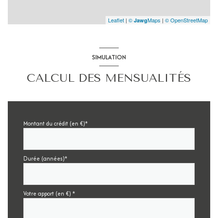
Leaflet
|
©
Maps
|
© OpenStreetMap
Jawg
SIMULATION
CALCUL DES MENSUALITÉS
Montant du crédit (en €)*
Durée (années)*
Votre apport (en €) *