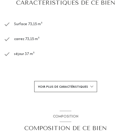
CARACTÉRISTIQUES DE CE BIEN
Surface 73,15 m²
carrez 73,15 m²
séjour 37 m²
2 chambre(s)
1 salle(s) de bain
VOIR PLUS DE CARACTÉRISTIQUES
construit en 2009
cuisine américaine
COMPOSITION
COMPOSITION DE CE BIEN
Chauffage individuel : air pulsé (climatisation)