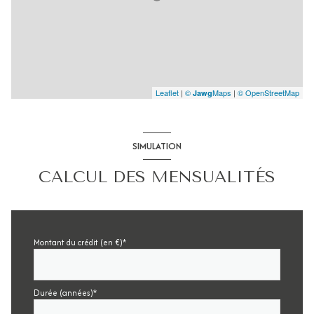
Leaflet
|
©
Maps
|
© OpenStreetMap
Jawg
SIMULATION
CALCUL DES MENSUALITÉS
Montant du crédit (en €)*
Durée (années)*