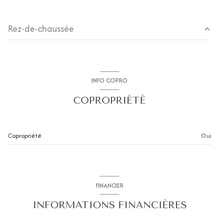
exposition Sud
Rez-de-chaussée
ascenseur
salon/sejour
36.90 m²
vue mer
terrasse
44.71 m²
INFO COPRO
Couloir
5.37 m²
terrasse
COPROPRIÉTÉ
WC
1.27 m²
accès handicapé
salle de bain
3.75 m²
Copropriété
Oui
chambre
12.70 m²
chambre
12.06 m²
FINANCIER
INFORMATIONS FINANCIÈRES