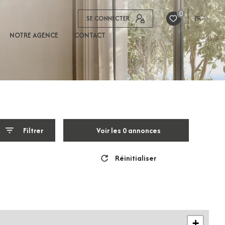
0
SE CONNECTER
FR
NOTRE AGENCE
CONTACT
Filtrer
Voir les
0
annonces
Réinitialiser
+