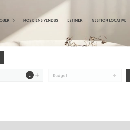
sons
LOUER
NOS BIENS VENDUS
ESTIMER
GESTION LOCATIVE
artements
obilier Professionnel
nnel
1
Budget