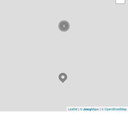
5
Leaflet
|
©
Maps
|
© OpenStreetMap
Jawg