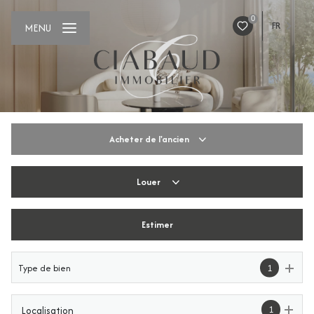
0
FR
MENU
Acheter
de l'ancien
Louer
De l'ancien
De l'immo pro
Estimer
De l'immo pro
Type de bien
1
1
Localisation