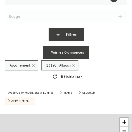
Budget
Filtrer
Voir les
0
annonces
Appartement
13190 - Allauch
Réinitialiser
AGENCE IMMOBILIÈRE À LUYNES
VENTE
ALLAUCH
APPARTEMENT
+
−