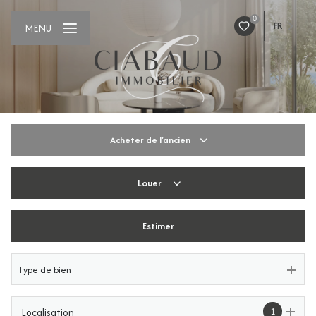
0
FR
MENU
Acheter
de l'ancien
Louer
De l'ancien
De l'immo pro
Estimer
De l'immo pro
Type de bien
1
Localisation