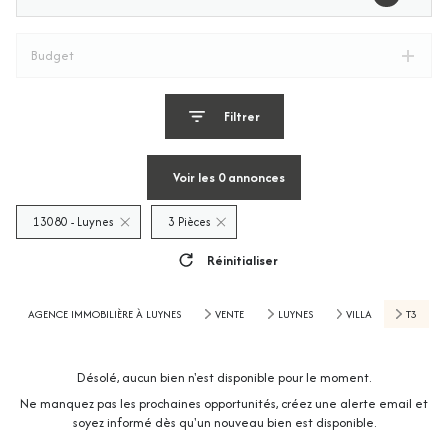
Budget
Filtrer
Voir les
0
annonces
13080 - Luynes
3 Pièces
Réinitialiser
AGENCE IMMOBILIÈRE À LUYNES
VENTE
LUYNES
VILLA
T3
Désolé, aucun bien n'est disponible pour le moment.
Ne manquez pas les prochaines opportunités, créez une alerte email et
soyez informé dès qu'un nouveau bien est disponible.