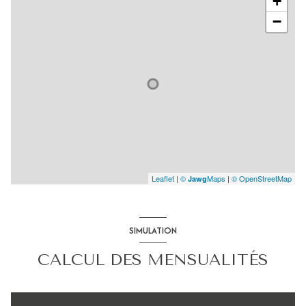
+
−
Leaflet
|
©
Maps
|
© OpenStreetMap
Jawg
SIMULATION
CALCUL DES MENSUALITÉS