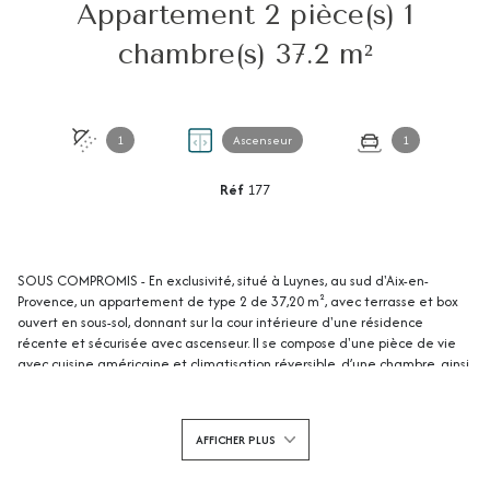
Appartement 2 pièce(s) 1
chambre(s) 37.2 m²
1
Ascenseur
1
Réf
177
SOUS COMPROMIS - En exclusivité, situé à Luynes, au sud d'Aix-en-
Provence, un appartement de type 2 de 37,20 m², avec terrasse et box
ouvert en sous-sol, donnant sur la cour intérieure d'une résidence
récente et sécurisée avec ascenseur. Il se compose d'une pièce de vie
avec cuisine américaine et climatisation réversible, d’une chambre, ainsi
que d’une salle d’eau avec WC. Double vitrage, VMC, fibre optique.
Proche des écoles, commerces et transports en commun accessibles à
pied. Actuellement loué jusqu'au 25/09/2025, avec un loyer de 950 €
AFFICHER PLUS
dont 50 € de charges. Prix de vente : 220 000 € HAI.
Pour plus d’informations, contactez-nous dès maintenant : CIABAUD
Immobilier Luynes au 04 42 53 35 13. CIABAUD IMMOBILIER : agence