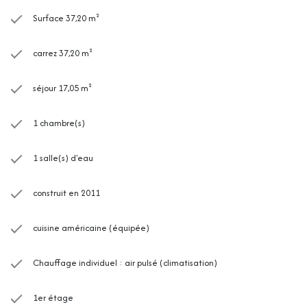
Surface 37,20 m²
carrez 37,20 m²
séjour 17,05 m²
1 chambre(s)
1 salle(s) d'eau
construit en 2011
cuisine américaine (équipée)
Chauffage individuel : air pulsé (climatisation)
1er étage