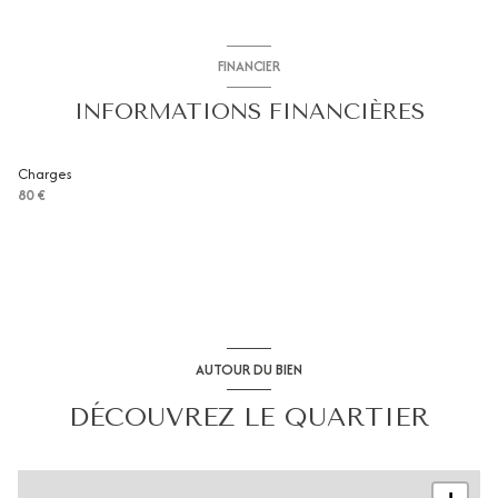
salon/sejour
17.05 m²
chambre
14.65 m²
FINANCIER
salle d'eau
5.50 m²
INFORMATIONS FINANCIÈRES
balcon
5.74 m²
Charges
80 €
AUTOUR DU BIEN
DÉCOUVREZ LE QUARTIER