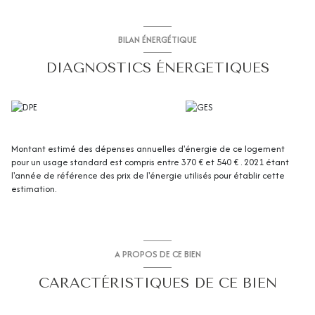
spécialisée dans la transaction, la location et la gestion locative.
Les informations sur les risques auxquels ce bien est exposé sont
BILAN ÉNERGÉTIQUE
disponibles sur le site
Géorisques
DIAGNOSTICS ÉNERGETIQUES
Montant estimé des dépenses annuelles d'énergie de ce logement
pour un usage standard est compris entre 370 € et 540 € . 2021 étant
l'année de référence des prix de l'énergie utilisés pour établir cette
estimation.
A PROPOS DE CE BIEN
CARACTÉRISTIQUES DE CE BIEN