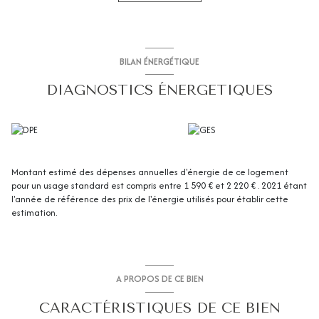
Proximité bus, écoles et commerces. Prix 449 000€ honoraires d'agence
inclus. Contact CIABAUD Immobilier 04 42 53 35 13.
BILAN ÉNERGÉTIQUE
DIAGNOSTICS ÉNERGETIQUES
Montant estimé des dépenses annuelles d'énergie de ce logement
pour un usage standard est compris entre 1 590 € et 2 220 € . 2021 étant
l'année de référence des prix de l'énergie utilisés pour établir cette
estimation.
A PROPOS DE CE BIEN
CARACTÉRISTIQUES DE CE BIEN