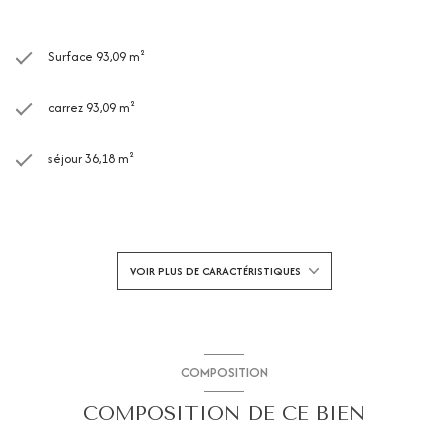
Surface 93,09 m²
carrez 93,09 m²
séjour 36,18 m²
3 chambre(s)
1 salle(s) de bain
VOIR PLUS DE CARACTÉRISTIQUES
construit en 1960
cuisine américaine
COMPOSITION
COMPOSITION DE CE BIEN
Chauffage collectif : chaudière (fioul)