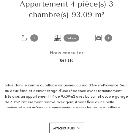
Appartement 4 pièce(s) 3
chambre(s) 93.09 m²
1
Balcon
1
Nous consulter
Réf
116
Situé dans le centre du village de Luynes, au sud d'Aix-en-Provence. Seul
au deuxième et dernier étage d'une résidence avec stationnement
très aisé, un appartement T4 de 93,09m2 avec balcon et double garage
de 30m2. Entièrement rénové avec goût, il bénéficie d'une belle
luminosité ainsi qu'une vue panoramique sur les hauteurs du village
grâce à ses nombreuses ouvertures. Il est composé d'une grande pièce
de vie climatisée de 36m2 avec cuisine américaine à îlot central, de 3
belles chambres avec placards, d'une grande salle de bains et d'un WC
AFFICHER PLUS
indépendant. Prestations de qualités. Possibilité de fibre optique.